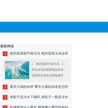
最新阅读
熟的菠菜能不能冷冻 熟的菠菜冷冻会坏
1
掉吗
1、熟的菠菜不能冷冻。2、
因为冷冻后菠菜就会结冰，
这样取出来化冰很容易烂
掉，所以不能冷冻。尽量煮
重庆火锅的由来 重庆火锅的由来是怎样
2
熟了之后就马上吃掉，这样
能够很好的吸收....
的
煮粽子是冷水下锅吗 煮粽子一般是冷水
3
还是热水下锅呢
吃榴莲是什么季节 榴莲哪个季节吃较好
4