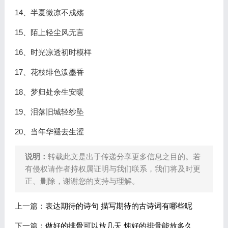
14、半夏微凉不成殇
15、陌上轻尘风无言
16、时光凉透初时模样
17、花枝绯色泼墨香
18、梦归处余生安暖
19、泪落旧城轻纱坠
20、当年华褪去生涩
说明：
转载此文是出于传递分享更多信息之目的。若
有侵权请作者持权属证明与我们联系，我们将及时更
正、删除，谢谢您的支持与理解。
上一篇：
表达期待的诗句 描写期待的古诗词有哪些呢
下一篇：
做好的排骨可以放几天 炖好的排骨能放多久