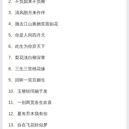
2、不负如来不负卿
3、清风朗月来作伴
4、抛去江山换她笑面如花
5、你是人间四月天
6、此生为你弃天下
7、梨花淡白柳深青
8、三生三世桃花缘
9、回眸一笑百媚生
10、玉簪轻绾融于发
11、一别两宽各生欢喜
12、夏有乔木我有你
13、自在飞花轻似梦