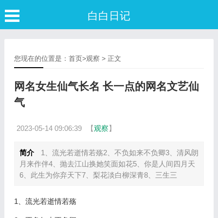
白白日记
您现在的位置是：
首页
>
观察
> 正文
网名女生仙气长名 长一点的网名文艺仙
气
2023-05-14 09:06:39
【
观察
】
简介
1、流光若逝情若殇2、不负如来不负卿3、清风朗
月来作伴4、抛去江山换她笑面如花5、你是人间四月天
6、此生为你弃天下7、梨花淡白柳深青8、三生三
1、流光若逝情若殇