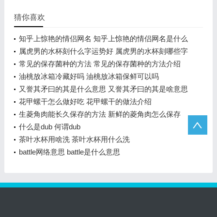
猜你喜欢
知乎上惊艳的情侣网名 知乎上惊艳的情侣网名是什么
属虎男的水杯刻什么字运势好 属虎男的水杯刻哪些字
运势好
常见的保存菌种的方法 常见的保存菌种的方法介绍
油桃放冰箱冷藏好吗 油桃放冰箱保鲜可以吗
又誉其矛曰的其是什么意思 又誉其矛曰的其是啥意思
呢
花甲螺干怎么做好吃 花甲螺干的做法介绍
生菱角肉能长久保存的方法 新鲜的菱角肉怎么保存
什么是dub 何谓dub
茶叶水杯用啥洗 茶叶水杯用什么洗
battle网络意思 battle是什么意思