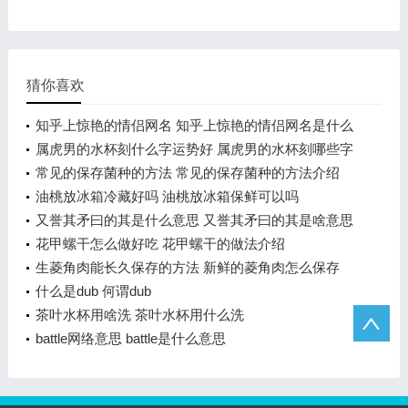
猜你喜欢
知乎上惊艳的情侣网名 知乎上惊艳的情侣网名是什么
属虎男的水杯刻什么字运势好 属虎男的水杯刻哪些字
运势好
常见的保存菌种的方法 常见的保存菌种的方法介绍
油桃放冰箱冷藏好吗 油桃放冰箱保鲜可以吗
又誉其矛曰的其是什么意思 又誉其矛曰的其是啥意思
呢
花甲螺干怎么做好吃 花甲螺干的做法介绍
生菱角肉能长久保存的方法 新鲜的菱角肉怎么保存
什么是dub 何谓dub
茶叶水杯用啥洗 茶叶水杯用什么洗
battle网络意思 battle是什么意思