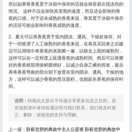
所以如果将香蕉置于冰箱中保存的话就会很容易出现冻伤的
情况。 这样不仅会加快其变黑的速度，而且还会影响到香
蕉的口感，对于还未成熟的香蕉来说，将其置于冰箱中保存
的话还可能会影响到香蕉成熟的速度。
2、夏天可以将香蕉置于室内阴凉、通风、干燥处保存。对
于一些喷洒了人工催熟剂的香蕉来说，在将其买回来之后建
议可以用纸巾将香蕉的表面擦一遍，以除去上面的催熟剂，
这样可以在一定程度上延缓香蕉的成熟时间。然后可以将擦
好的香蕉根部用保鲜膜绑好，以减少自身乙烯的挥发，最后
再将香蕉弯曲的部分朝下放置在室内阴凉、通风、干燥的地
方，这样可以减少香蕉的受压面积，也能延长香蕉的保存时
间。
说明：
转载此文是出于传递分享更多信息之目的。若
有侵权请作者持权属证明与我们联系，我们将及时更
正、删除，谢谢您的支持与理解。
上一篇：
卧薪尝胆的典故中主人公是谁 卧薪尝胆的典故中