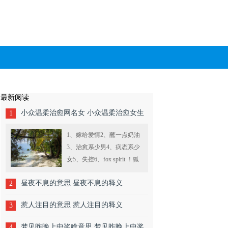
最新阅读
小众温柔治愈网名女 小众温柔治愈女生
1
网名精选
1、嫁给爱情2、蘸一点奶油
3、治愈系少男4、病态系少
女5、失控6、fox spirit ！狐
狸精7、月亮解忧店8、悄漫
昼夜不息的意思 昼夜不息的释义
2
雾9、崆恍10、脑袋困掉了
11、挑揽12、咖啡物....
惹人注目的意思 惹人注目的释义
3
梦见昨晚上中奖啥意思 梦见昨晚上中奖
4