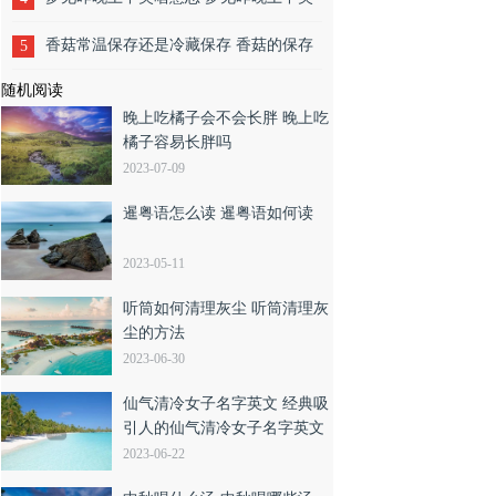
代表什么
香菇常温保存还是冷藏保存 香菇的保存
5
随机阅读
方法
晚上吃橘子会不会长胖 晚上吃
橘子容易长胖吗
2023-07-09
暹粤语怎么读 暹粤语如何读
2023-05-11
听筒如何清理灰尘 听筒清理灰
尘的方法
2023-06-30
仙气清冷女子名字英文 经典吸
引人的仙气清冷女子名字英文
2023-06-22