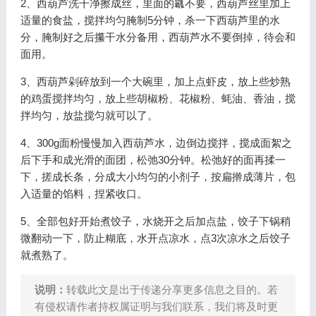
2、西葫芦洗干净擦成丝，里面的瓤不要，西葫芦丝里加上
适量的食盐，搅拌均匀腌制5分钟，杀一下西葫芦里的水
分，腌制好之后攥干水分备用，西葫芦水不要倒掉，待会和
面用。
3、西葫芦剁碎放到一个大碗里，加上点虾皮，放上些炒熟
的鸡蛋搅拌均匀，放上些胡椒粉、花椒粉、蚝油、香油，搅
拌均匀，放盐搅匀就可以了。
4、300g面粉慢慢加入西葫芦水，边倒边搅拌，搅成面絮之
后下手和成光滑的面团，松弛30分钟。松弛好的面再揉一
下，搓成长条，分成大小均匀的小剂子，按扁擀成薄片，包
入适量的馅料，捏紧收口。
5、全部包好开始煮饺子，水烧开之后加点盐，饺子下锅稍
微翻动一下，防止糊底，水开点凉水，点3次凉水之后饺子
就煮熟了。
说明：
转载此文是出于传递分享更多信息之目的。若
有侵权请作者持权属证明与我们联系，我们将及时更